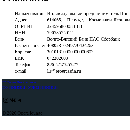
Наименование
Индивидуальный предприниматель Попо
Адрес
614065, г. Пермь, ул. Космонавта Леонова,
ОГРНИП
324595800083188
ИНН
590585750111
Банк
Волго-Вятский Банк ПАО Сбербанк
Расчетный счет
40802810249770424263
Кор. счет
30101810900000000603
БИК
042202603
Телефон
8-965-575-55-77
e-mail
Lr@progressfin.ru
ИП Попова Яна Алексеевна
ИНН 590585750111 ОГРН 324595800083188
https://www.instagram.com/adjika_perm/
ВКонтакте
Telegram
© 2026 Opera lounge