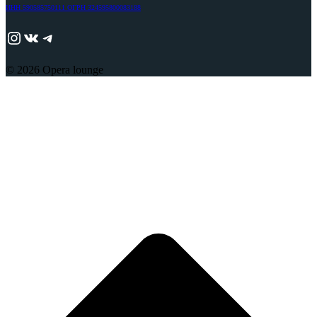
ИНН 590585750111 ОГРН 324595800083188
https://www.instagram.com/adjika_perm/
ВКонтакте
Telegram
© 2026 Opera lounge