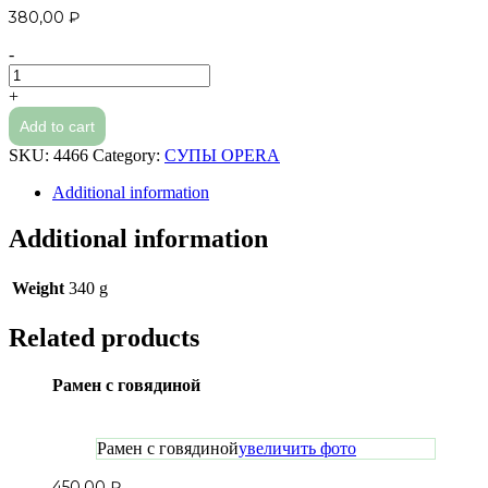
380,00
₽
-
Сырный
крем-
+
суп
Add to cart
quantity
SKU:
4466
Category:
СУПЫ OPERA
Additional information
Additional information
Weight
340 g
Related products
Рамен с говядиной
Рамен с говядиной
увеличить фото
450,00
₽