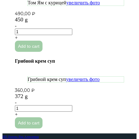
Том Ям с курицей
увеличить фото
490,00
₽
450 g
-
Том
Ям
+
с
Add to cart
курицей
quantity
Грибной крем суп
Грибной крем суп
увеличить фото
360,00
₽
372 g
-
Грибной
крем
+
суп
Add to cart
quantity
ИП Попова Яна Алексеевна