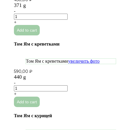
371 g
-
Рамен
с
+
говядиной
Add to cart
quantity
Том Ям с креветками
Том Ям с креветками
увеличить фото
590,00
₽
440 g
-
Том
Ям
+
с
Add to cart
креветками
quantity
Том Ям с курицей