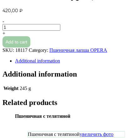
420,00
₽
-
Пшеничная
с
+
курицей
Add to cart
quantity
SKU:
18117
Category:
Пшеничная лапша OPERA
Additional information
Additional information
Weight
245 g
Related products
Пшеничная с телятиной
Пшеничная с телятиной
увеличить фото