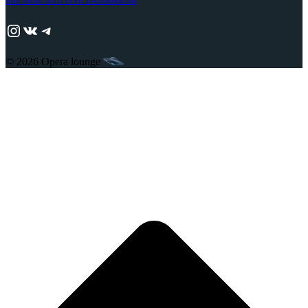
ИНН 590585750111 ОГРН 324595800083188
https://www.instagram.com/adjika_perm/
ВКонтакте
Telegram
© 2026 Opera lounge