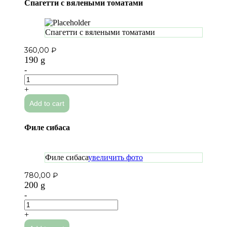
Спагетти с вялеными томатами
Спагетти с вялеными томатами
360,00
₽
190 g
-
Спагетти
с
+
вялеными
Add to cart
томатами
quantity
Филе сибаса
Филе сибаса
увеличить фото
780,00
₽
200 g
-
Филе
сибаса
+
quantity