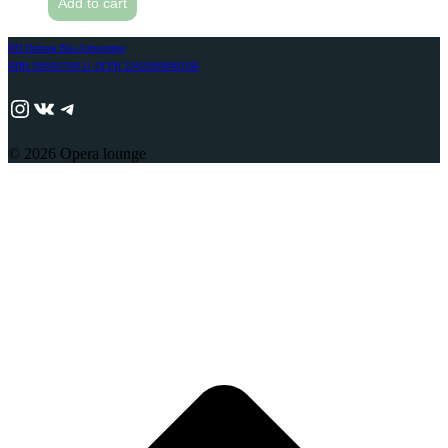
Add to cart
ИП Попова Яна Алексеевна
ИНН 590585750111 ОГРН 324595800083188
https://www.instagram.com/adjika_perm/
ВКонтакте
Telegram
© 2026 Opera lounge