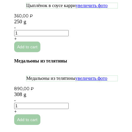
Цыплёнок в соусе карри
увеличить фото
360,00
₽
250 g
-
Цыплёнок
в
+
соусе
Add to cart
карри
quantity
Медальоны из телятины
Медальоны из телятины
увеличить фото
890,00
₽
308 g
-
Медальоны
из
+
телятины
Add to cart
quantity