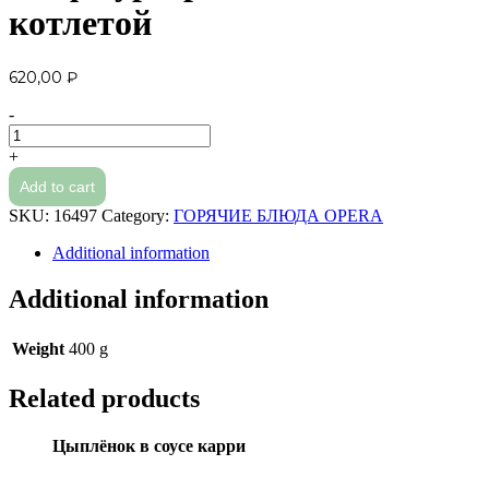
котлетой
620,00
₽
-
Шеф-
бургер
+
с
Add to cart
говяжьей
котлетой
SKU:
16497
Category:
ГОРЯЧИЕ БЛЮДА OPERA
quantity
Additional information
Additional information
Weight
400 g
Related products
Цыплёнок в соусе карри