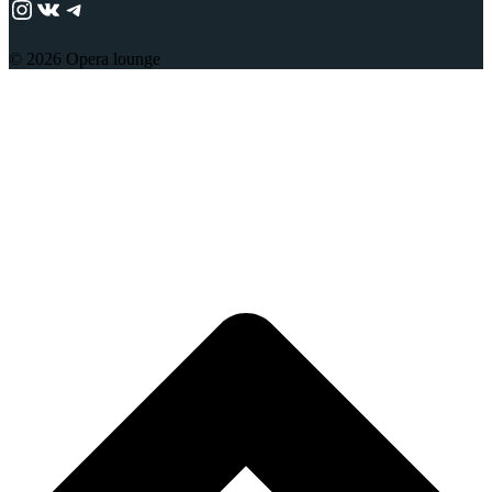
https://www.instagram.com/adjika_perm/
ВКонтакте
Telegram
© 2026 Opera lounge