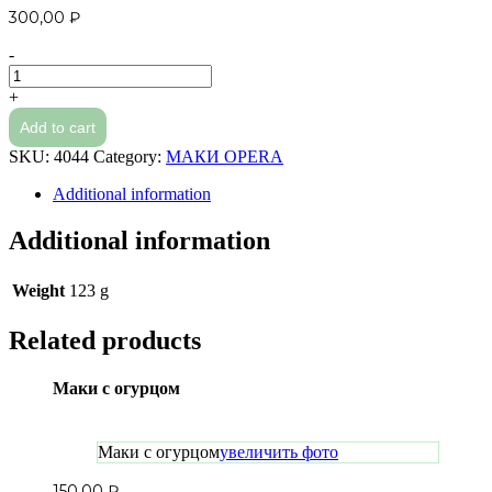
300,00
₽
-
Маки
с
+
угрём
Add to cart
quantity
SKU:
4044
Category:
МАКИ OPERA
Additional information
Additional information
Weight
123 g
Related products
Маки с огурцом
Маки с огурцом
увеличить фото
150,00
₽