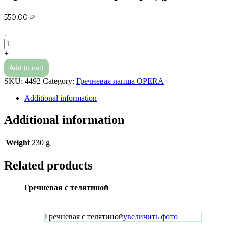
550,00
₽
-
Гречневая
с
+
морепродуктами
Add to cart
quantity
SKU:
4492
Category:
Гречневая лапша OPERA
Additional information
Additional information
Weight
230 g
Related products
Гречневая с телятиной
Гречневая с телятиной
увеличить фото