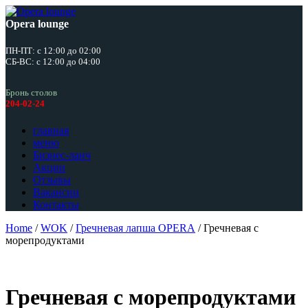
Opera lounge
ПН-ПТ: с 12:00 до 02:00
СБ-ВС: с 12:00 до 04:00
Бронь столов
204-02-24
главная
меню
Бизнес-ланч
Акции
Отзывы
Вакансии
Контакты
Home
/
WOK
/
Гречневая лапша OPERA
/ Гречневая с
морепродуктами
Гречневая с морепродуктами